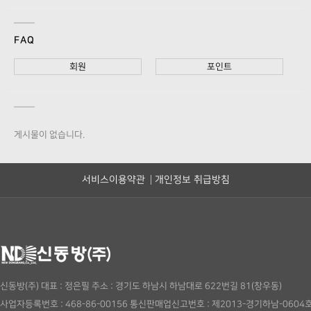
FAQ
회원
포인트
게시물이 없습니다.
서비스이용약관
개인정보 취급방침
신동방(주)
대표 : 정은필
주소 : 경기도 하남시 하남대로 622번길 81(창우동)
사업자등록번호 : 468-86-00156
통신판매업신고번호 : 제2013-경기하남-0604