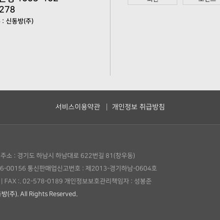
278
: 신동방(주)
서비스이용약관
개인정보 취급방침
주소 : 경기도 하남시 하남대로 622번길 81(창우동)
6-00156
통신판매업신고번호 : 제2013-경기하남-0604호
|
FAX :. 02-578-0189
개인정보보호관리책임자 : 성봉준
(주). All Rights Reserved.