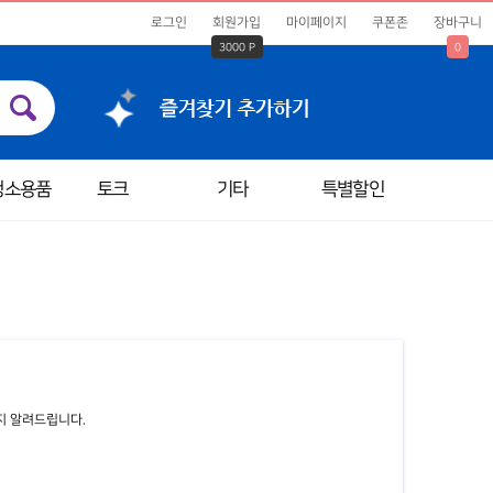
로그인
회원가입
마이페이지
쿠폰존
장바구니
3000 P
0
청소용품
토크
기타
특별할인
지 알려드립니다.