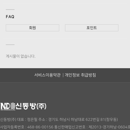
FAQ
회원
포인트
게시물이 없습니다.
서비스이용약관
개인정보 취급방침
신동방(주)
대표 : 정은필
주소 : 경기도 하남시 하남대로 622번길 81(창우동)
사업자등록번호 : 468-86-00156
통신판매업신고번호 : 제2013-경기하남-0604