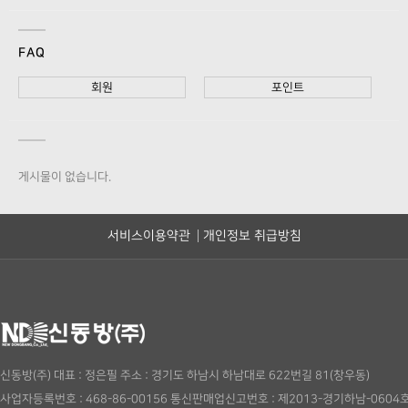
FAQ
회원
포인트
게시물이 없습니다.
서비스이용약관
개인정보 취급방침
신동방(주)
대표 : 정은필
주소 : 경기도 하남시 하남대로 622번길 81(창우동)
사업자등록번호 : 468-86-00156
통신판매업신고번호 : 제2013-경기하남-0604