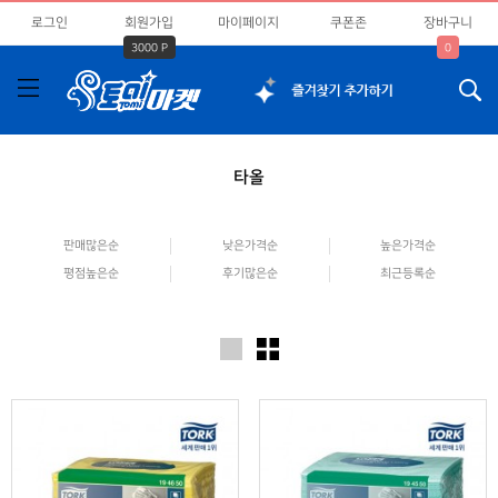
로그인
회원가입
마이페이지
쿠폰존
장바구니
3000 P
0
타올
판매많은순
낮은가격순
높은가격순
평점높은순
후기많은순
최근등록순