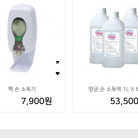
팩 손 소독기
향균 손 소독액 1L X 
7,900원
53,50