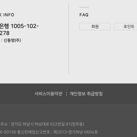
K INFO
FAQ
은행 1005-102-
회원
포인트
278
: 신동방(주)
서비스이용약관
개인정보 취급방침
주소 : 경기도 하남시 하남대로 622번길 81(창우동)
6-00156
통신판매업신고번호 : 제2013-경기하남-0604호