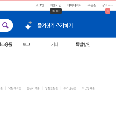
로그인
회원가입
마이페이지
쿠폰존
장바구니
3000 P
0
청소용품
토크
기타
특별할인
은순
낮은가격순
높은가격순
평점높은순
후기많은순
최근등록순