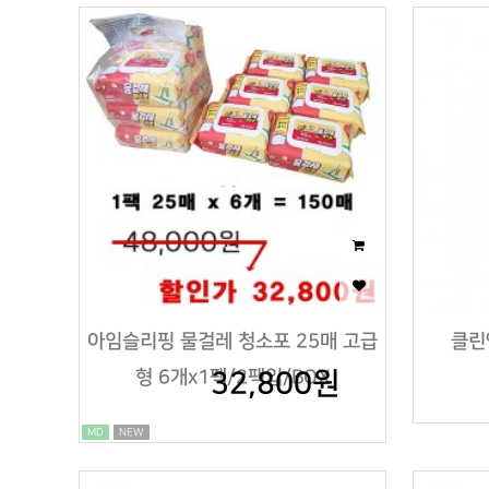
아임슬리핑 물걸레 청소포 25매 고급
클린
형 6개x1팩/2팩입/BOX
32,800원
MD
NEW