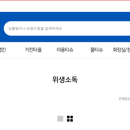
냅킨
키친타올
미용티슈
물티슈
화장실/
위생소독
판매많