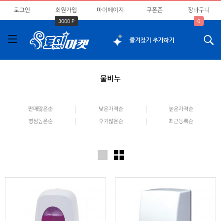
로그인
회원가입
마이페이지
쿠폰존
장바구니
3000 P
0
물비누
판매많은순
낮은가격순
높은가격순
평점높은순
후기많은순
최근등록순