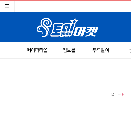
페이퍼타올
점보롤
두루말이
물비누
9