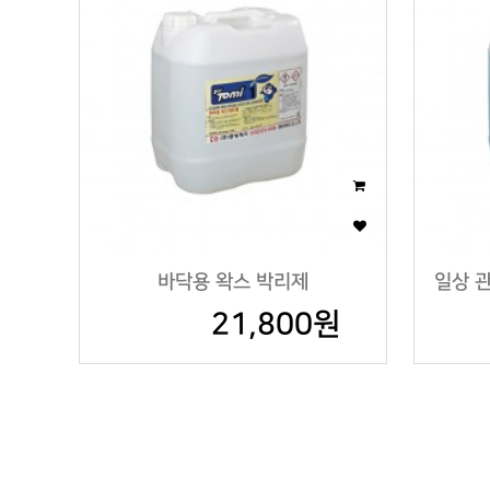
바닥용 왁스 박리제
일상 관
21,800원