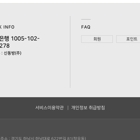
K INFO
FAQ
은행 1005-102-
회원
포인트
278
: 신동방(주)
서비스이용약관
개인정보 취급방침
주소 : 경기도 하남시 하남대로 622번길 81(창우동)