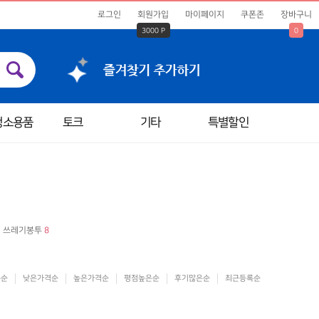
로그인
회원가입
마이페이지
쿠폰존
장바구니
3000 P
0
청소용품
토크
기타
특별할인
쓰레기봉투
8
은순
낮은가격순
높은가격순
평점높은순
후기많은순
최근등록순