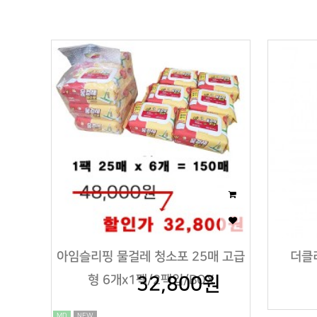
이미지크게보기
이미지작게보기
아임슬리핑 물걸레 청소포 25매 고급
더클리
형 6개x1팩/2팩입/BOX
32,800원
MD
NEW