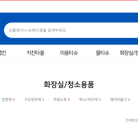
냅킨
키친타올
미용티슈
물티슈
화장실/
화장실/청소용품
방향제
4
구강청정제
5
위생소독
8
왁스/박리제
5
에어타올기
4
판매많