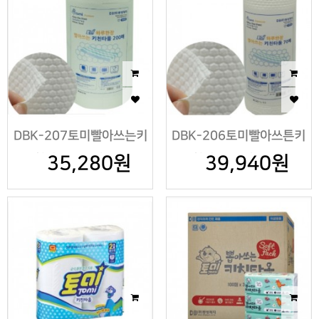
DBK-207토미빨아쓰는키
DBK-206토미빨아쓰튼키
친타올200매*2롤
35,280원
친타올70매*12롤
39,940원