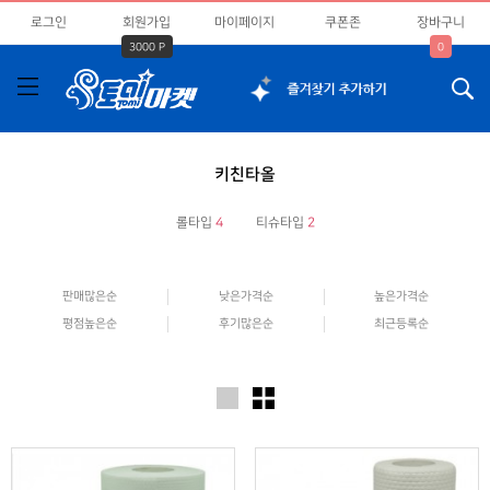
로그인
회원가입
마이페이지
쿠폰존
장바구니
3000 P
0
키친타올
롤타입
4
티슈타입
2
판매많은순
낮은가격순
높은가격순
평점높은순
후기많은순
최근등록순