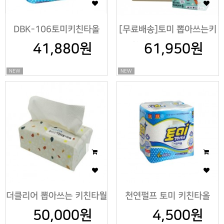
DBK-106토미키친타올
[무료배송]토미 뽑아쓰는키
130매*2롤*20팩
41,880원
친타올100매X60개
61,950원
NEW
NEW
더클리어 뽑아쓰는 키친타월
천연펄프 토미 키친타올
50,000원
100매
4,500원
150매