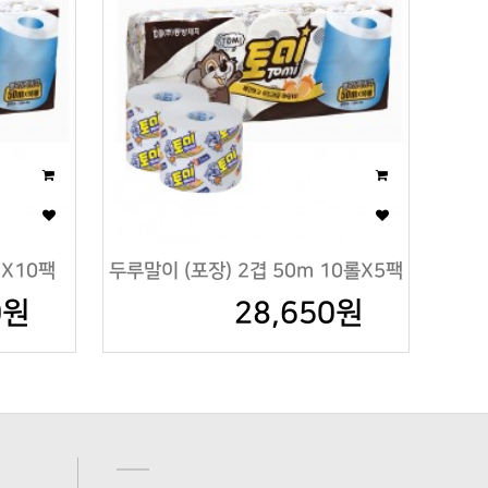
 X10팩
두루말이 (포장) 2겹 50m 10롤X5팩
0원
28,650원