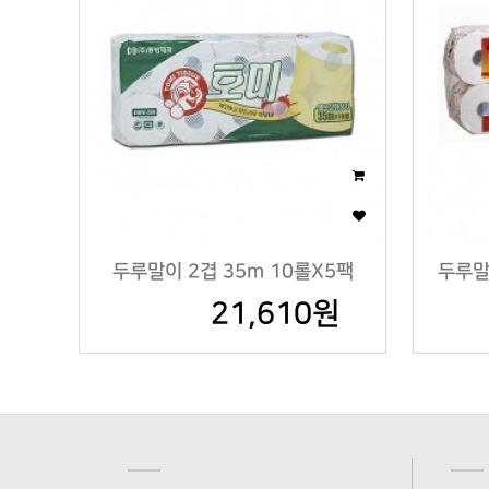
두루말이 2겹 35m 10롤X5팩
두루말이
21,610원