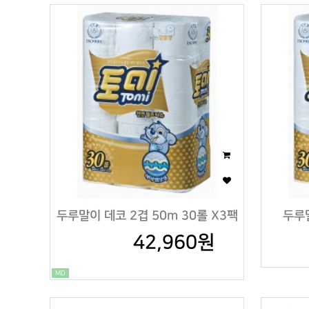
두루말이 데코 2겹 50m 30롤 X3팩
두루말
42,960원
MD