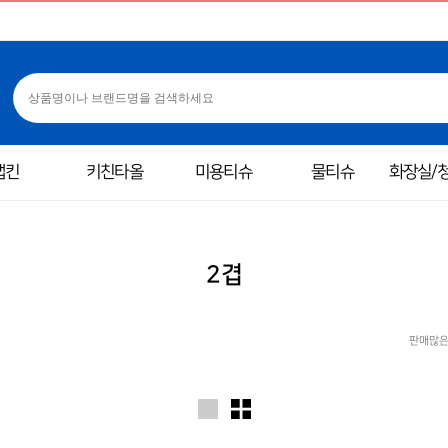
냅킨
키친타올
미용티슈
물티슈
화장실/
2겹
판매많