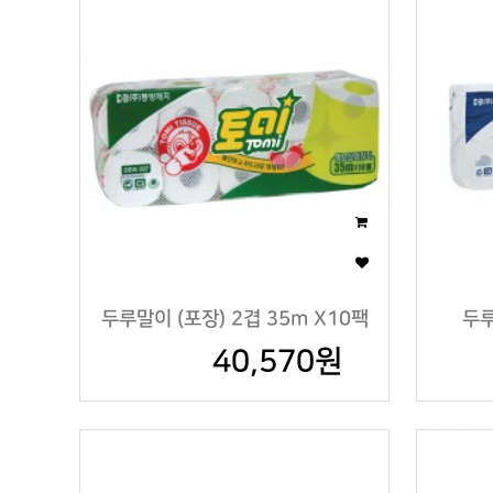
두루말이 (포장) 2겹 35m X10팩
두루
40,570원