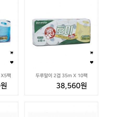
 X5팩
두루말이 2겹 35m X 10팩
0원
38,560원