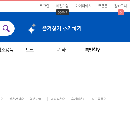
로그인
회원가입
마이페이지
쿠폰존
장바구니
3000 P
0
청소용품
토크
기타
특별할인
은순
낮은가격순
높은가격순
평점높은순
후기많은순
최근등록순