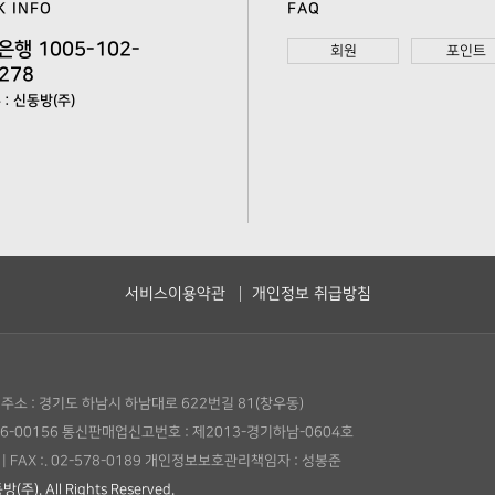
K INFO
FAQ
은행 1005-102-
회원
포인트
278
: 신동방(주)
서비스이용약관
개인정보 취급방침
주소 : 경기도 하남시 하남대로 622번길 81(창우동)
6-00156
통신판매업신고번호 : 제2013-경기하남-0604호
|
FAX :. 02-578-0189
개인정보보호관리책임자 : 성봉준
(주). All Rights Reserved.