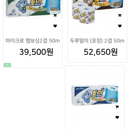
마이크로 엠보싱2겹 50m
두루말이 (포장) 2겹 50m
39,500원
X10팩
52,650원
X10팩
MD