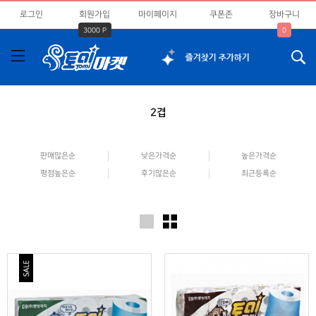
로그인
회원가입
마이페이지
쿠폰존
장바구니
3000 P
0
2겹
판매많은순
낮은가격순
높은가격순
평점높은순
후기많은순
최근등록순