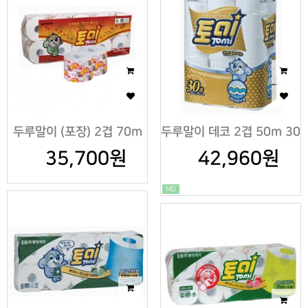
두루말이 (포장) 2겹 70m
두루말이 데코 2겹 50m 30
35,700원
X 5팩
42,960원
롤 X3팩
MD