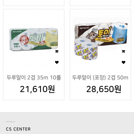
두루말이 2겹 35m 10롤
두루말이 (포장) 2겹 50m
21,610원
X5팩
28,650원
10롤X5팩
CS CENTER