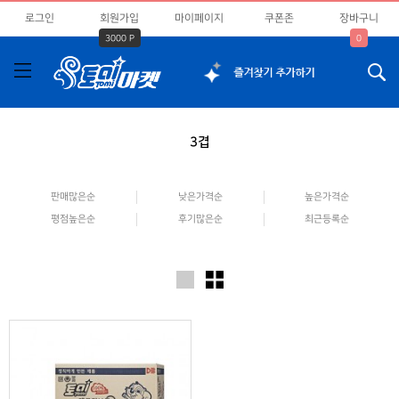
로그인
회원가입
마이페이지
쿠폰존
장바구니
3000 P
0
3겹
판매많은순
낮은가격순
높은가격순
평점높은순
후기많은순
최근등록순