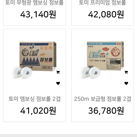
토미 무형광 엠보싱 점보롤
토미 프리미엄 점보롤
43,140원
2겹
42,080원
300m
토미 엠보싱 점보롤 2겹
250m 보급형 점보롤 2겹
41,020원
36,780원