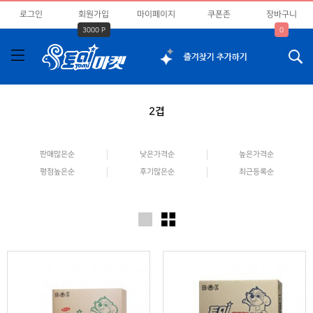
로그인
회원가입
마이페이지
쿠폰존
장바구니
3000 P
0
2겹
판매많은순
낮은가격순
높은가격순
평점높은순
후기많은순
최근등록순