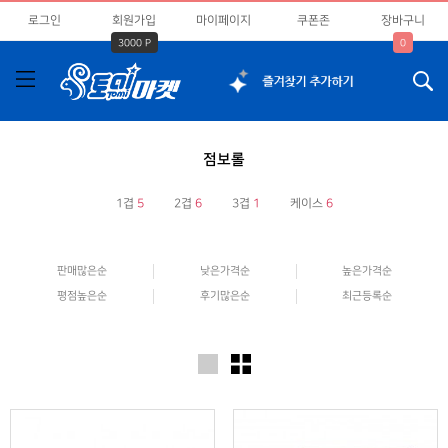
로그인
회원가입
마이페이지
쿠폰존
장바구니
3000 P
0
점보롤
1겹
5
2겹
6
3겹
1
케이스
6
판매많은순
낮은가격순
높은가격순
평점높은순
후기많은순
최근등록순