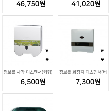
46,750원
41,020원
점보롤 사각 디스펜서(키형)
점보롤 화장지 디스펜서(버
6,500원
7,300원
튼형)