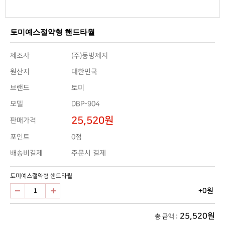
토미예스절약형 핸드타월
제조사
(주)동방제지
원산지
대한민국
브랜드
토미
모델
DBP-904
25,520원
판매가격
0점
포인트
배송비결제
주문시 결제
토미예스절약형 핸드타월
+0원
25,520원
총 금액 :