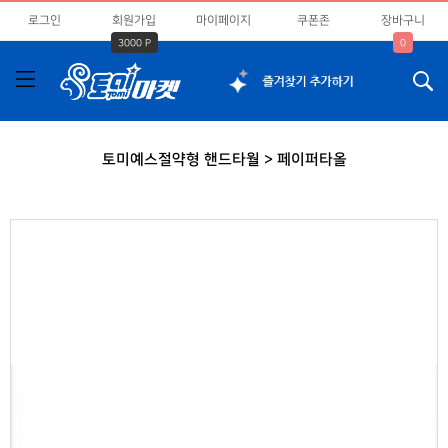
로그인
회원가입
마이페이지
쿠폰존
장바구니
3000 P
0
토미예스절약형 핸드타월 > 페이퍼타올