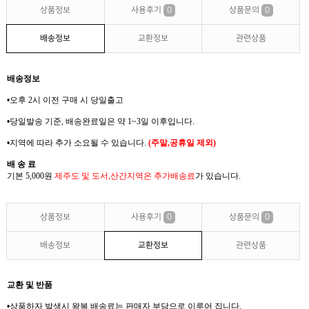
상품정보
사용후기
0
상품문의
0
배송정보
교환정보
관련상품
배송정보
•
오후 2
시 이전 구매 시 당일출고
•
당일발송 기준
,
배송완료일은 약
1~3
일 이후입니다
.
•
지역에 따라 추가 소요될 수 있습니다
.
(
주말
,
공휴일 제외
)
배 송 료
기본 5,000
원
제주도 및 도서
,
산간지역은
추가배송료
가
있습니다
.
상품정보
사용후기
0
상품문의
0
배송정보
교환정보
관련상품
교환 및 반품
•
상품하자 발생시 왕복
배송료는
판매자 부담으로 이루어 집니다
.