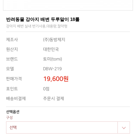
반려동물 강아지 배변 두루말이 18롤
강아지 배변 실내 변기사용,대용량,절약형
제조사
(주)동방제지
원산지
대한민국
브랜드
토미(tomi)
모델
DBW-219
19,600원
판매가격
0점
포인트
배송비결제
주문시 결제
선택옵션
구성