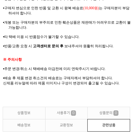
•
구매자 변심으로 인한 반품 및 교환 시 왕복
배송료
(10,000
원
)
는
구매자분이 부담
하셔야
합니다
.
•
개봉 또는 구매자분의 부주의로 인한 훼손상품은 재판매가 어려우므로
교환이 불
가능합니다
.
•
타 택배 이용 시 반품접수가 불가할 수 있습니다
.
•
반품
/
교환 요청 시
고객센터로 문의 후
보내주셔야 원활히 처리됩니다
.
※
주의사항
•
주문 변경
/
취소 시 택배배송 마감전에 미리 연락주시기 바랍니다
.
•
배송 후 제품 변경 취소건의
배송료는
구매자께서
부담하셔야
합니다
.
신제품
리뉴얼에
따라 제품 이미지나 구성이 변경되어 출고될 수 있습니다
.
상품정보
사용후기
0
상품문의
0
배송정보
교환정보
관련상품