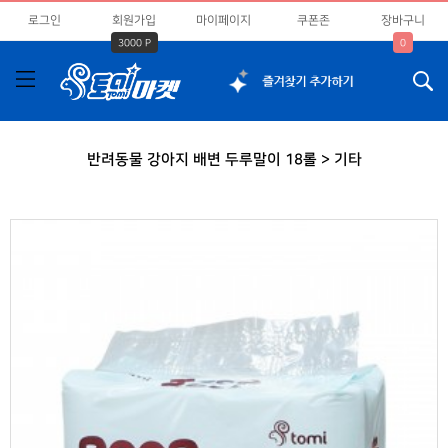
로그인
회원가입
마이페이지
쿠폰존
장바구니
3000 P
0
반려동물 강아지 배변 두루말이 18롤 > 기타