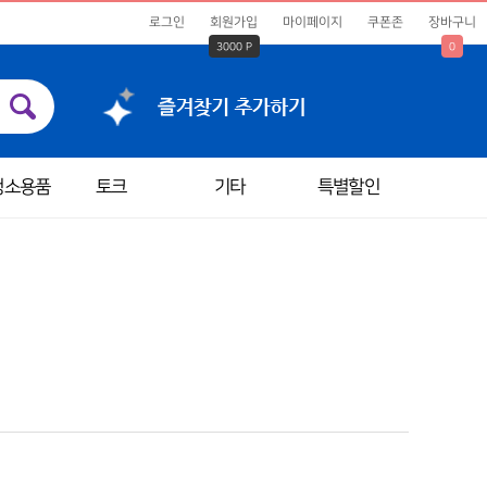
로그인
회원가입
마이페이지
쿠폰존
장바구니
3000 P
0
청소용품
토크
기타
특별할인