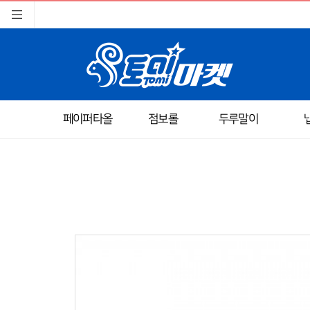
페이퍼타올
점보롤
두루말이