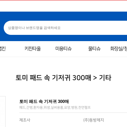
냅킨
키친타올
미용티슈
물티슈
화장실/
토미 패드 속 기저귀 300매 > 기타
토미 패드 속 기저귀 300매
패드,간병,환자용,위생,실버용품,요양,병원,천연펄프
제조사
(주)동방제지