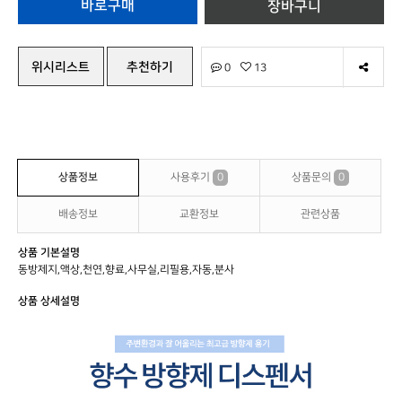
위시리스트
추천하기
0
13
상품정보
사용후기
0
상품문의
0
배송정보
교환정보
관련상품
상품 기본설명
동방제지,액상,천연,향료,사무실,리필용,자동,분사
상품 상세설명