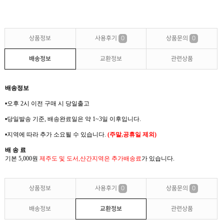
상품정보
사용후기
0
상품문의
0
배송정보
교환정보
관련상품
배송정보
•
오후 2
시 이전 구매 시 당일출고
•
당일발송 기준
,
배송완료일은 약
1~3
일 이후입니다
.
•
지역에 따라 추가 소요될 수 있습니다
.
(
주말
,
공휴일 제외
)
배 송 료
기본 5,000
원
제주도 및 도서
,
산간지역은
추가배송료
가
있습니다
.
상품정보
사용후기
0
상품문의
0
배송정보
교환정보
관련상품