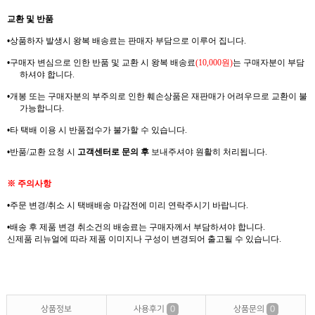
교환 및 반품
•
상품하자 발생시 왕복
배송료는
판매자 부담으로 이루어 집니다
.
•
구매자 변심으로 인한 반품 및 교환 시 왕복
배송료
(10,000
원
)
는
구매자분이 부담
하셔야
합니다
.
•
개봉 또는 구매자분의 부주의로 인한 훼손상품은 재판매가 어려우므로
교환이 불
가능합니다
.
•
타 택배 이용 시 반품접수가 불가할 수 있습니다
.
•
반품
/
교환 요청 시
고객센터로 문의 후
보내주셔야 원활히 처리됩니다
.
※
주의사항
•
주문 변경
/
취소 시 택배배송 마감전에 미리 연락주시기 바랍니다
.
•
배송 후 제품 변경 취소건의
배송료는
구매자께서
부담하셔야
합니다
.
신제품
리뉴얼에
따라 제품 이미지나 구성이 변경되어 출고될 수 있습니다
.
상품정보
사용후기
0
상품문의
0