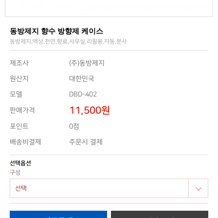
동방제지 향수 방향제 케이스
동방제지,액상,천연,향료,사무실,리필용,자동,분사
제조사
(주)동방제지
원산지
대한민국
모델
DBD-402
11,500원
판매가격
0점
포인트
배송비결제
주문시 결제
선택옵션
구성