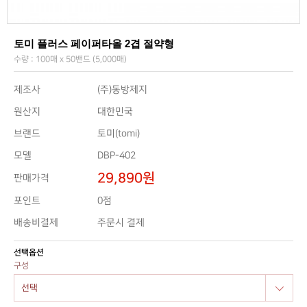
토미 플러스 페이퍼타올 2겹 절약형
수량 : 100매 x 50밴드 (5,000매)
제조사
(주)동방제지
원산지
대한민국
브랜드
토미(tomi)
모델
DBP-402
29,890원
판매가격
0점
포인트
배송비결제
주문시 결제
선택옵션
구성