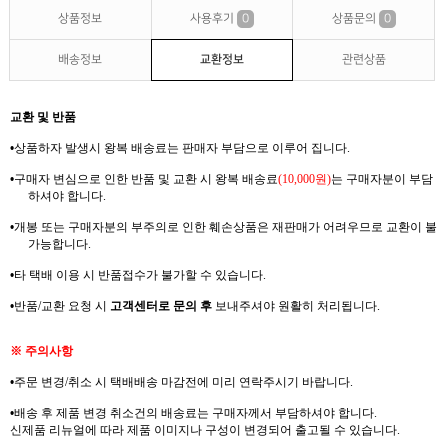
상품정보
사용후기
0
상품문의
0
배송정보
교환정보
관련상품
교환 및 반품
•
상품하자 발생시 왕복
배송료는
판매자 부담으로 이루어 집니다
.
•
구매자 변심으로 인한 반품 및 교환 시 왕복
배송료
(10,000
원
)
는
구매자분이 부담
하셔야
합니다
.
•
개봉 또는 구매자분의 부주의로 인한 훼손상품은 재판매가 어려우므로
교환이 불
가능합니다
.
•
타 택배 이용 시 반품접수가 불가할 수 있습니다
.
•
반품
/
교환 요청 시
고객센터로 문의 후
보내주셔야 원활히 처리됩니다
.
※
주의사항
•
주문 변경
/
취소 시 택배배송 마감전에 미리 연락주시기 바랍니다
.
•
배송 후 제품 변경 취소건의
배송료는
구매자께서
부담하셔야
합니다
.
신제품
리뉴얼에
따라 제품 이미지나 구성이 변경되어 출고될 수 있습니다
.