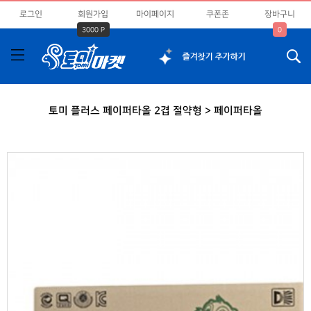
로그인
회원가입
마이페이지
쿠폰존
장바구니
3000 P
0
토미 플러스 페이퍼타올 2겹 절약형 > 페이퍼타올