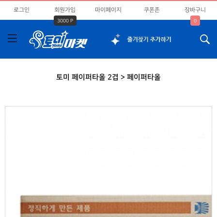
로그인
회원가입
마이페이지
쿠폰존
장바구니
3000 P
0
토미 페이퍼타올 2겹 > 페이퍼타올