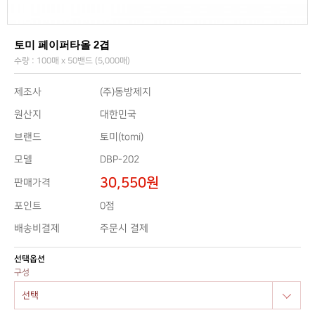
토미 페이퍼타올 2겹
수량 : 100매 x 50밴드 (5,000매)
제조사
(주)동방제지
원산지
대한민국
브랜드
토미(tomi)
모델
DBP-202
30,550원
판매가격
0점
포인트
배송비결제
주문시 결제
선택옵션
구성