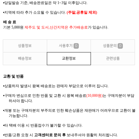
•
당일발송 기준
,
배송완료일은 약
1~3
일 이후입니다
.
•
지역에 따라 추가 소요될 수 있습니다
.
(
주말
,
공휴일 제외
)
배 송 료
기본 5,000
원
제주도 및 도서
,
산간지역은
추가배송료
가
있습니다
.
상품정보
사용후기
0
상품문의
0
배송정보
교환정보
관련상품
교환 및 반품
•
상품하자 발생시 왕복
배송료는
판매자 부담으로 이루어 집니다
.
•
구매자 변심으로 인한 반품 및 교환 시 왕복
배송료
(10,000
원
)
는
구매자분이 부담
하셔야
합니다
.
•
개봉 또는 구매자분의 부주의로 인한 훼손상품은 재판매가 어려우므로
교환이 불
가능합니다
.
•
타 택배 이용 시 반품접수가 불가할 수 있습니다
.
•
반품
/
교환 요청 시
고객센터로 문의 후
보내주셔야 원활히 처리됩니다
.