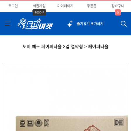
로그인
회원가입
마이페이지
쿠폰존
장바구니
3000 P
0
토미 예스 페이퍼타올 2겹 절약형 > 페이퍼타올