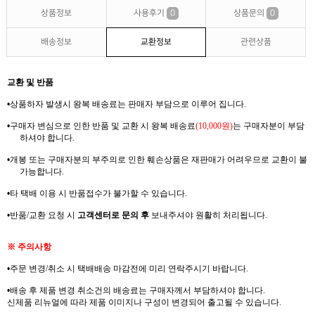
상품정보
사용후기
0
상품문의
0
배송정보
교환정보
관련상품
교환 및 반품
•
상품하자 발생시 왕복
배송료는
판매자 부담으로 이루어 집니다
.
•
구매자 변심으로 인한 반품 및 교환 시 왕복
배송료
(10,000
원
)
는
구매자분이 부담
하셔야
합니다
.
•
개봉 또는 구매자분의 부주의로 인한 훼손상품은 재판매가 어려우므로
교환이 불
가능합니다
.
•
타 택배 이용 시 반품접수가 불가할 수 있습니다
.
•
반품
/
교환 요청 시
고객센터로 문의 후
보내주셔야 원활히 처리됩니다
.
※
주의사항
•
주문 변경
/
취소 시 택배배송 마감전에 미리 연락주시기 바랍니다
.
•
배송 후 제품 변경 취소건의
배송료는
구매자께서
부담하셔야
합니다
.
신제품
리뉴얼에
따라 제품 이미지나 구성이 변경되어 출고될 수 있습니다
.