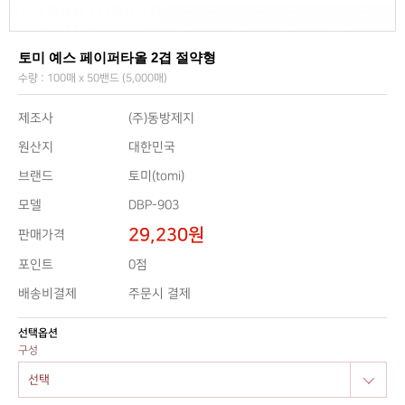
토미 예스 페이퍼타올 2겹 절약형
수량 : 100매 x 50밴드 (5,000매)
제조사
(주)동방제지
원산지
대한민국
브랜드
토미(tomi)
모델
DBP-903
29,230원
판매가격
0점
포인트
배송비결제
주문시 결제
선택옵션
구성