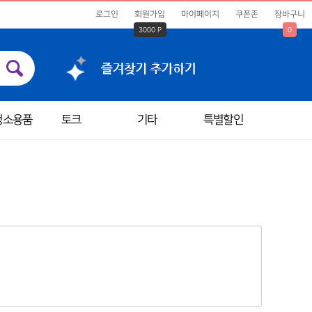
로그인
회원가입
마이페이지
쿠폰존
장바구니
3000 P
0
청소용품
토크
기타
특별할인