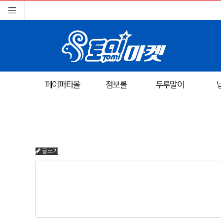
페이퍼타올
점보롤
두루말이
글쓰기