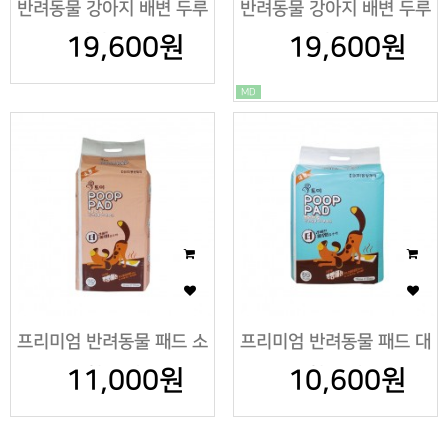
반려동물 강아지 배변 두루
반려동물 강아지 배변 두루
19,600원
말이 18롤
19,600원
말이 18롤
MD
프리미엄 반려동물 패드 소
프리미엄 반려동물 패드 대
11,000원
형60매
10,600원
형30매