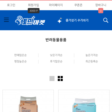
로그인
회원가입
마이페이지
쿠폰존
장바구니
3000 P
0
반려동물용품
판매많은순
낮은가격순
높은가격순
평점높은순
후기많은순
최근등록순