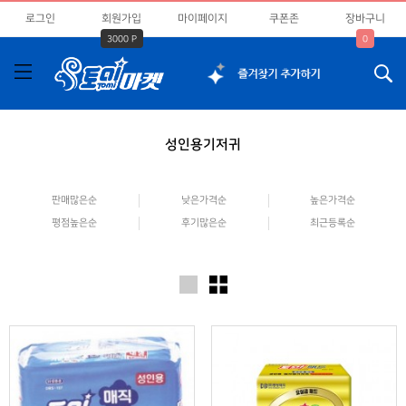
로그인
회원가입
마이페이지
쿠폰존
장바구니
3000 P
0
성인용기저귀
판매많은순
낮은가격순
높은가격순
평점높은순
후기많은순
최근등록순