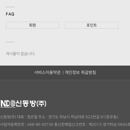
FAQ
회원
포인트
게시물이 없습니다.
서비스이용약관
개인정보 취급방침
신동방(주)
대표 : 정은필
주소 : 경기도 하남시 하남대로 622번길 81(창우동)
사업자등록번호 : 468-86-00156
통신판매업신고번호 : 제2013-경기하남-0604