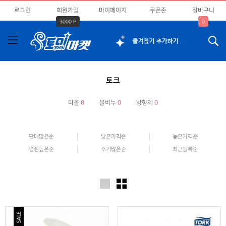
로그인
회원가입
마이페이지
쿠폰존
장바구니
3000 P
0
토크
타올
8
물비누
0
방향제
0
판매많은순
낮은가격순
높은가격순
평점높은순
후기많은순
최근등록순