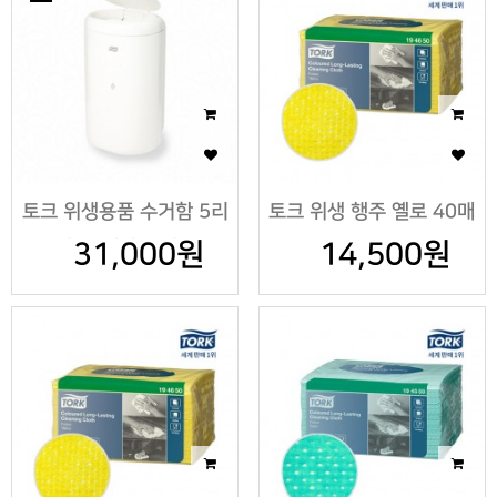
토크 위생용품 수거함 5리
토크 위생 행주 옐로 40매
터, 쓰레기통 겸용
31,000원
14,500원