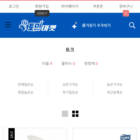
로그인
회원가입
마이페이지
쿠폰존
장바구니
3000 P
0
토크
타올
8
물비누
0
방향제
0
판매많은순
낮은가격순
높은가격순
평점높은순
후기많은순
최근등록순