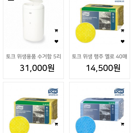
토크 위생용품 수거함 5리
토크 위생 행주 옐로 40매
터, 쓰레기통 겸용
31,000원
14,500원