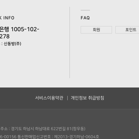
K INFO
FAQ
은행 1005-102-
회원
포인트
278
: 신동방(주)
서비스이용약관
개인정보 취급방침
주소 : 경기도 하남시 하남대로 622번길 81(창우동)
6-00156
통신판매업신고번호 : 제2013-경기하남-0604호