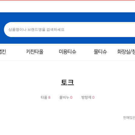
냅킨
키친타올
미용티슈
물티슈
화장실/
토크
타올
8
물비누
0
방향제
0
판매많