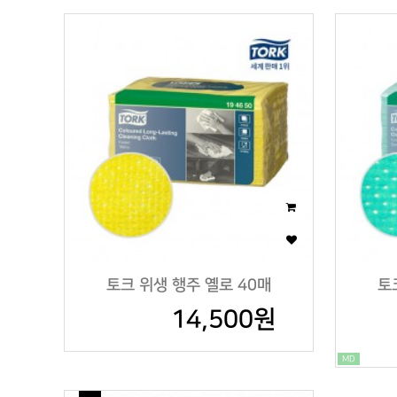
토크 위생 행주 옐로 40매
토
14,500원
MD