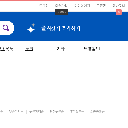
로그인
회원가입
마이페이지
쿠폰존
장바구니
3000 P
0
청소용품
토크
기타
특별할인
은순
낮은가격순
높은가격순
평점높은순
후기많은순
최근등록순