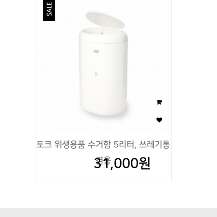
토크 위생용품 수거함 5리터, 쓰레기통
31,000원
겸용