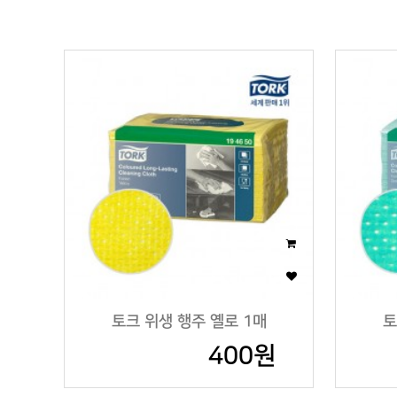
이미지크게보기
이미지작게보기
토크 위생 행주 옐로 1매
토
400원