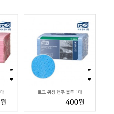
1매
토크 위생 행주 블루 1매
0원
400원