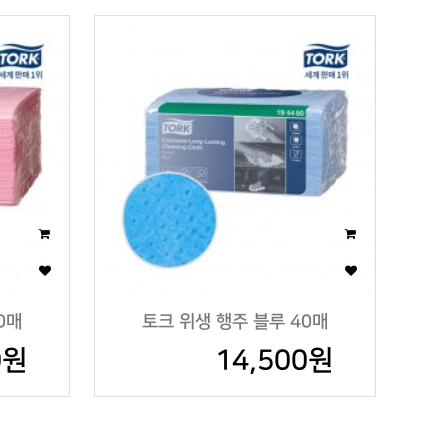
0매
토크 위생 행주 블루 40매
0원
14,500원