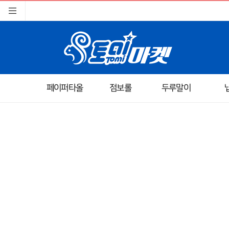
페이퍼타올
점보롤
두루말이