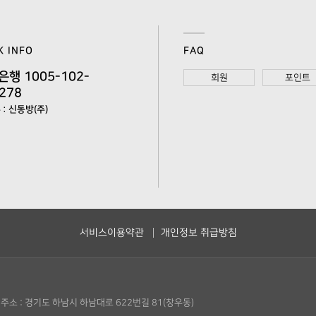
K INFO
FAQ
은행 1005-102-
회원
포인트
278
: 신동방(주)
서비스이용약관
개인정보 취급방침
주소 : 경기도 하남시 하남대로 622번길 81(창우동)