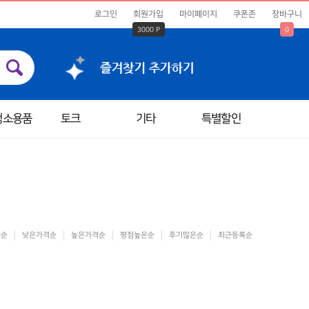
로그인
회원가입
마이페이지
쿠폰존
장바구니
3000 P
0
청소용품
토크
기타
특별할인
은순
낮은가격순
높은가격순
평점높은순
후기많은순
최근등록순