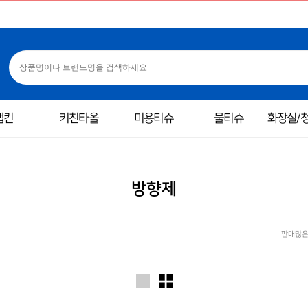
냅킨
키친타올
미용티슈
물티슈
화장실/
방향제
판매많