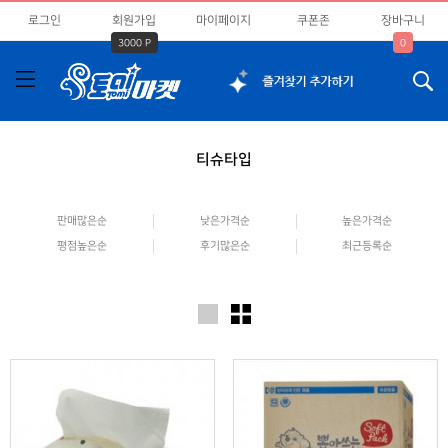
로그인
회원가입
마이페이지
쿠폰존
장바구니
3000 P
0
티슈타입
판매많은순
낮은가격순
높은가격순
평점높은순
후기많은순
최근등록순