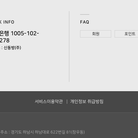
K INFO
FAQ
은행 1005-102-
회원
포인트
278
: 신동방(주)
서비스이용약관
개인정보 취급방침
주소 : 경기도 하남시 하남대로 622번길 81(창우동)