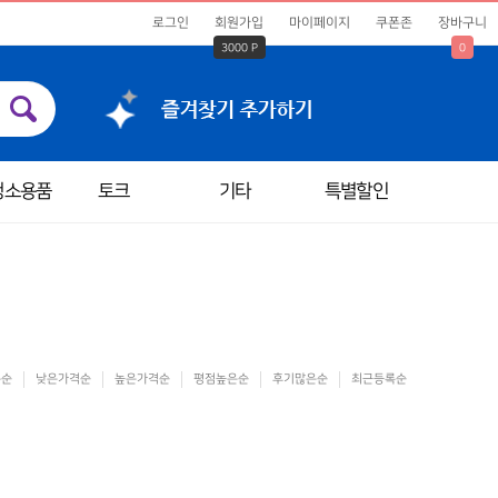
로그인
회원가입
마이페이지
쿠폰존
장바구니
3000 P
0
청소용품
토크
기타
특별할인
은순
낮은가격순
높은가격순
평점높은순
후기많은순
최근등록순