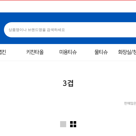
냅킨
키친타올
미용티슈
물티슈
화장실/
3겹
판매많