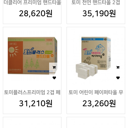
더클리어 프리미엄 핸드타올
토미 천연 핸드타올 2겹
28,620원
2겹
35,190원
토미플러스프리미엄 2겹 페
토미 어린이 페이퍼타올 무
31,210원
이퍼타올
23,260원
형광 2겹