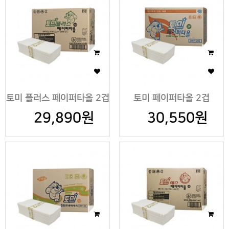
토미 플러스 페이퍼타올 2겹
토미 페이퍼타올 2겹
29,890원
절약형
30,550원