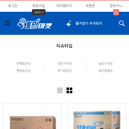
로그인
회원가입
마이페이지
쿠폰존
장바구니
3000 P
0
티슈타입
판매많은순
낮은가격순
높은가격순
평점높은순
후기많은순
최근등록순