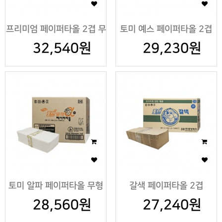
프리미엄 페이퍼타올 2겹 무
토미 예스 페이퍼타올 2겹
32,540원
형광
29,230원
절약형
토미 알파 페이퍼타올 무형
갈색 페이퍼타올 2겹
28,560원
광 2겹
27,240원