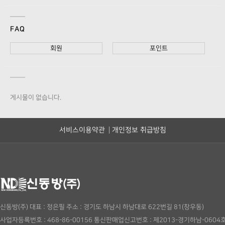
FAQ
회원
포인트
게시물이 없습니다.
서비스이용약관
개인정보 취급방침
신동방(주)
대표 : 정은필
주소 : 경기도 하남시 하남대로 622번길 81(창우동)
사업자등록번호 : 468-86-00156
통신판매업신고번호 : 제2013-경기하남-0604