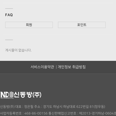
FAQ
회원
포인트
게시물이 없습니다.
서비스이용약관
개인정보 취급방침
신동방(주)
대표 : 정은필
주소 : 경기도 하남시 하남대로 622번길 81(창우동)
사업자등록번호 : 468-86-00156
통신판매업신고번호 : 제2013-경기하남-0604