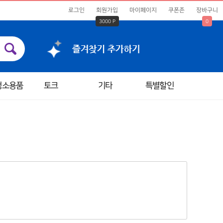
로그인
회원가입
마이페이지
쿠폰존
장바구니
3000 P
0
청소용품
토크
기타
특별할인