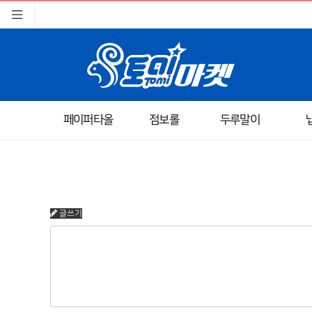
페이퍼타올
점보롤
두루말이
글쓰기